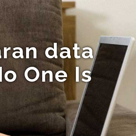
aran data
No One Is