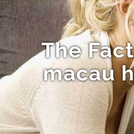
The Fact
macau ha