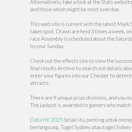
Alternatively, take a look at the Stats websi
and those which might be most overdue.
This web site is current with the latest Mark
taken spot. Draws are held 3 times a week, o
race Assembly is scheduled about the Saturda
to your Sunday.
Check out the effects site to view the success
final results Archive to search out details a
enter your figures into our Checker to deter
attracts.
There are 9 unique prize divisions, and you m
The jackpot is awarded to gamers who match a
Data HK 2025
Selain itu, penting untuk memp
berlangsung. Togel Sydney atau togel Sidney