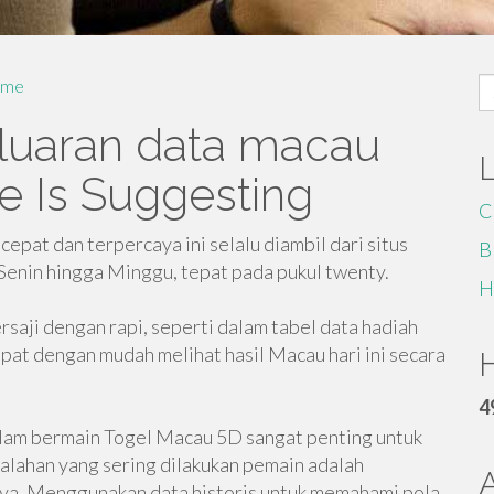
S
me
fo
luaran data macau
ne Is Suggesting
C
epat dan terpercaya ini selalu diambil dari situs
B
Senin hingga Minggu, tepat pada pukul twenty.
H
saji dengan rapi, seperti dalam tabel data hadiah
at dengan mudah melihat hasil Macau hari ini secara
H
4
am bermain Togel Macau 5D sangat penting untuk
alahan yang sering dilakukan pemain adalah
nya. Menggunakan data historis untuk memahami pola