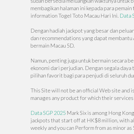
sudah bersedia meluangkan waktunya untuk be
membagikan halaman ini kepada para pemain t
information Togel Toto Macau Hari Ini.
Data 
Dengan hadiah jackpot yang besar dan peluan
dan recommendations yang dapat membantu 
bermain Macau 5D.
Namun, penting juga untuk bermain secara b
ekonomi dari perjudian. Dengan segala daya t
pilihan favorit bagi para penjudi di seluruh du
This Site will not be an official Web site and
manages any product for which their services 
Data SGP 2025
Mark Six is among Hong Kong’s
jackpots that start off at HK$8 million, with a
weekly and you can Perform from as minor as