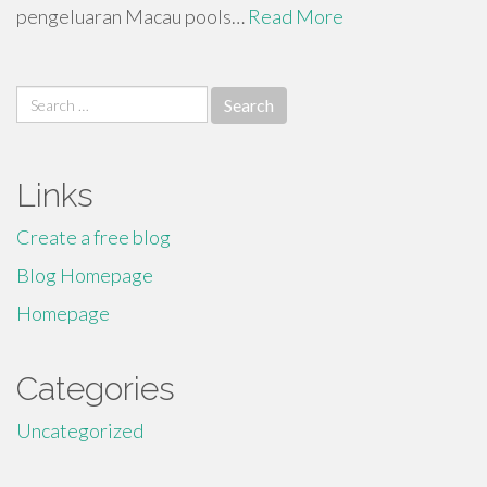
pengeluaran Macau pools…
Read More
Search
for:
Links
Create a free blog
Blog Homepage
Homepage
Categories
Uncategorized